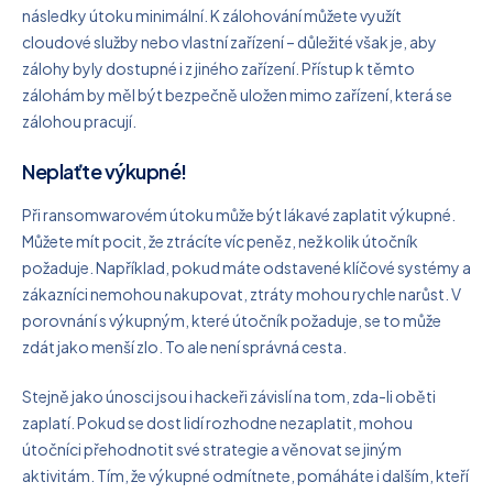
následky útoku minimální. K zálohování můžete využít
cloudové služby nebo vlastní zařízení – důležité však je, aby
zálohy byly dostupné i z jiného zařízení. Přístup k těmto
zálohám by měl být bezpečně uložen mimo zařízení, která se
zálohou pracují.
Neplaťte výkupné!
Při ransomwarovém útoku může být lákavé zaplatit výkupné.
Můžete mít pocit, že ztrácíte víc peněz, než kolik útočník
požaduje. Například, pokud máte odstavené klíčové systémy a
zákazníci nemohou nakupovat, ztráty mohou rychle narůst. V
porovnání s výkupným, které útočník požaduje, se to může
zdát jako menší zlo. To ale není správná cesta.
Stejně jako únosci jsou i hackeři závislí na tom, zda-li oběti
zaplatí. Pokud se dost lidí rozhodne nezaplatit, mohou
útočníci přehodnotit své strategie a věnovat se jiným
aktivitám. Tím, že výkupné odmítnete, pomáháte i dalším, kteří