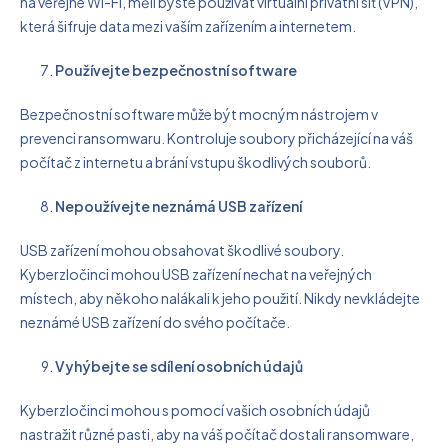
na veřejné Wi-Fi, měli byste používat virtuální privátní síť (VPN),
která šifruje data mezi vaším zařízením a internetem.
Používejte bezpečnostní software
Bezpečnostní software může být mocným nástrojem v
prevenci ransomwaru. Kontroluje soubory přicházející na váš
počítač z internetu a brání vstupu škodlivých souborů.
Nepoužívejte neznámá USB zařízení
USB zařízení mohou obsahovat škodlivé soubory.
Kyberzločinci mohou USB zařízení nechat na veřejných
místech, aby někoho nalákali k jeho použití. Nikdy nevkládejte
neznámé USB zařízení do svého počítače.
Vyhýbejte se sdílení osobních údajů
Kyberzločinci mohou s pomocí vašich osobních údajů
nastražit různé pasti, aby na váš počítač dostali ransomware,