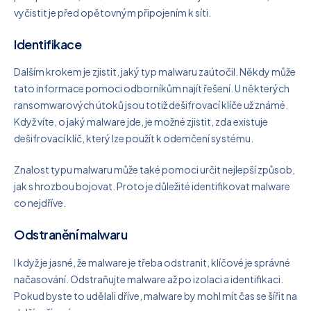
vyčistit je před opětovným připojením k síti.
Identifikace
Dalším krokem je zjistit, jaký typ malwaru zaútočil. Někdy může
tato informace pomoci odborníkům najít řešení. U některých
ransomwarových útoků jsou totiž dešifrovací klíče už známé.
Když víte, o jaký malware jde, je možné zjistit, zda existuje
dešifrovací klíč, který lze použít k odemčení systému.
Znalost typu malwaru může také pomoci určit nejlepší způsob,
jak s hrozbou bojovat. Proto je důležité identifikovat malware
co nejdříve.
Odstranění malwaru
I když je jasné, že malware je třeba odstranit, klíčové je správné
načasování. Odstraňujte malware až po izolaci a identifikaci.
Pokud byste to udělali dříve, malware by mohl mít čas se šířit na