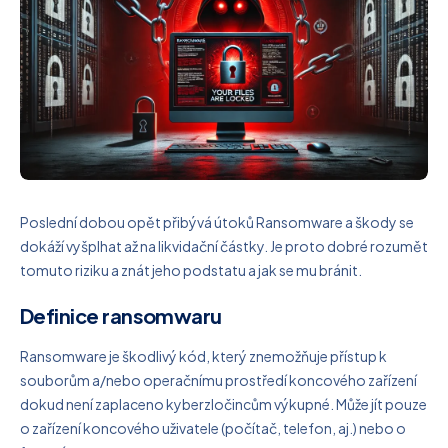
Poslední dobou opět přibývá útoků Ransomware a škody se
dokáží vyšplhat až na likvidační částky. Je proto dobré rozumět
tomuto riziku a znát jeho podstatu a jak se mu bránit.
Definice ransomwaru
Ransomware je škodlivý kód, který znemožňuje přístup k
souborům a/nebo operačnímu prostředí koncového zařízení
dokud není zaplaceno kyberzločincům výkupné. Může jít pouze
o zařízení koncového uživatele (počítač, telefon, aj.) nebo o