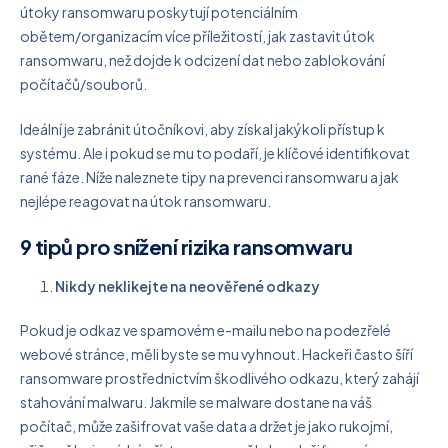
útoky ransomwaru poskytují potenciálním
obětem/organizacím více příležitostí, jak zastavit útok
ransomwaru, než dojde k odcizení dat nebo zablokování
počítačů/souborů.
Ideální je zabránit útočníkovi, aby získal jakýkoli přístup k
systému. Ale i pokud se mu to podaří, je klíčové identifikovat
rané fáze. Níže naleznete tipy na prevenci ransomwaru a jak
nejlépe reagovat na útok ransomwaru.
9 tipů pro snížení rizika ransomwaru
Nikdy neklikejte na neověřené odkazy
Pokud je odkaz ve spamovém e-mailu nebo na podezřelé
webové stránce, měli byste se mu vyhnout. Hackeři často šíří
ransomware prostřednictvím škodlivého odkazu, který zahájí
stahování malwaru. Jakmile se malware dostane na váš
počítač, může zašifrovat vaše data a držet je jako rukojmí,