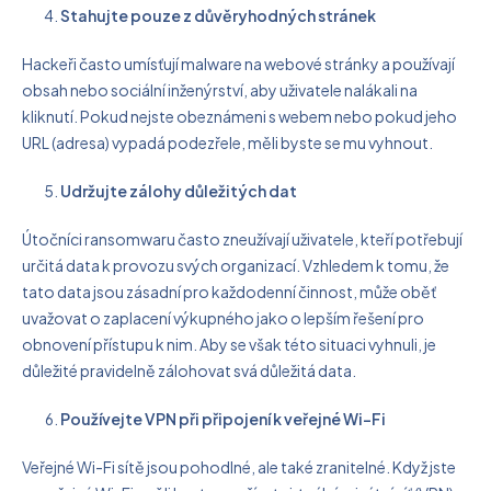
Stahujte pouze z důvěryhodných stránek
Hackeři často umísťují malware na webové stránky a používají
obsah nebo sociální inženýrství, aby uživatele nalákali na
kliknutí. Pokud nejste obeznámeni s webem nebo pokud jeho
URL (adresa) vypadá podezřele, měli byste se mu vyhnout.
Udržujte zálohy důležitých dat
Útočníci ransomwaru často zneužívají uživatele, kteří potřebují
určitá data k provozu svých organizací. Vzhledem k tomu, že
tato data jsou zásadní pro každodenní činnost, může oběť
uvažovat o zaplacení výkupného jako o lepším řešení pro
obnovení přístupu k nim. Aby se však této situaci vyhnuli, je
důležité pravidelně zálohovat svá důležitá data.
Používejte VPN při připojení k veřejné Wi-Fi
Veřejné Wi-Fi sítě jsou pohodlné, ale také zranitelné. Když jste