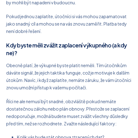
by mohli být napadeni v budoucnu.
Pokud jednou zaplatíte, útočníci si vás mohou zapamatovat
jako snadný cíl a mohou se na vás znovu zaměřit. Platba tedy
není dobré řešení.
Kdy byste měli zvážit zaplacení výkupného (a kdy
ne)?
Obecně platí, že výkupné byste platit neměli. Tím útočníkům
dáváte signál, že jejich taktika funguje, což je motivuje k dalším
útokům. Navíc, i když zaplatíte, nemáte záruku, že vám útočníci
znovu umožní přístup k vašemu počítači.
Říci ne ale nemusí být snadné, obzvláště pokud nemáte
dostatečnou zálohu nebo plán obnovy. Přestože se zaplacení
nedoporučuje, možná budete muset zvážit všechny důsledky
před tím, než se rozhodnete. Zvažte následující faktory:
Kolik vás bude stát obnova ztracených dat?