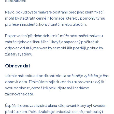
další zařízení.
Navíc, pokud byste malware odstranili před jeho identifikací,
mohli byste ztratit cenné informace, které by pomohly týmu
pro řešení incidentů, konzultantům nebo úřadům.
Po provedení předchozích kroků může odstranění malwaru
zabránit jeho dalšímu šíření. I když je napadený počítač už
odpojen od sítě, malware by se mohl šířit později, pokud by
zůstal v systému.
Obnova dat
Jakmile máte situaci pod kontrolou a počítač je vyčištěn, je čas
obnovit data. Tím můžete zajistit kontinuitu provozu a zvýšit
svou odolnost, obzvláště pokud jste měli nedávno
zálohovaná data.
Úspěšná obnova závisí na plánu zálohování, který byl zaveden
před útokem. Pokud zálohujete vícekrát denně, mohou být