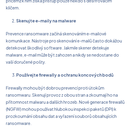
přičemž k nim získá přístup pouze někdo s dešifrovacím
klíčem.
Skenujte e-maily na malware
Prevence ransomware začíná skenováním e-mailové
komunikace. Nástroje pro skenování e-mailů často dokážou
detekovat škodlivý software. Jakmile skener detekuje
malware, e-mail může být zahozen a nikdy se nedostane do
vaší doručené pošty.
Používejte firewally a ochranu koncových bodů
Firewally mohou být dobrou prevencí proti útokům
ransomwaru. Skenují provoz z obou stran a zkoumají ho na
přítomnost malwaru a dalších hrozeb. Nové generace firewallů
(NGFW) mohou používat hlubokou inspekci paketů (DPI) k
prozkoumání obsahu dat a vyřazení souborů obsahujících
ransomware.