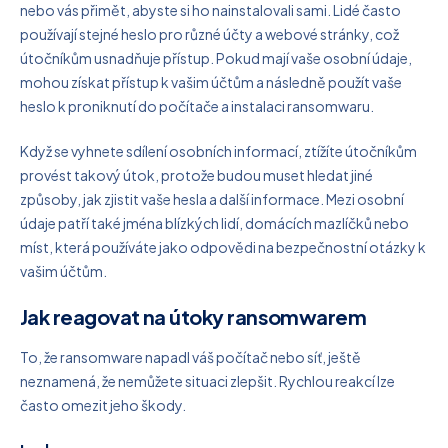
nebo vás přimět, abyste si ho nainstalovali sami. Lidé často
používají stejné heslo pro různé účty a webové stránky, což
útočníkům usnadňuje přístup. Pokud mají vaše osobní údaje,
mohou získat přístup k vašim účtům a následně použít vaše
heslo k proniknutí do počítače a instalaci ransomwaru.
Když se vyhnete sdílení osobních informací, ztížíte útočníkům
provést takový útok, protože budou muset hledat jiné
způsoby, jak zjistit vaše hesla a další informace. Mezi osobní
údaje patří také jména blízkých lidí, domácích mazlíčků nebo
míst, která používáte jako odpovědi na bezpečnostní otázky k
vašim účtům.
Jak reagovat na útoky ransomwarem
To, že ransomware napadl váš počítač nebo síť, ještě
neznamená, že nemůžete situaci zlepšit. Rychlou reakcí lze
často omezit jeho škody.