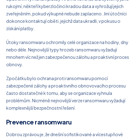
rukojmí, někteří kyberzločinci kradou data a vyhrožují jejich
zveřejněním, pokud výkupné nebude zaplaceno. Jiní útočníci
dokonce kontaktují oběti, jejichž data ukradli, v pokusu o
získání platby.
Útoky ransomwaru ochromily celé organizace na hodiny, dny
nebo déle. Nejnovější typy hrozeb ransomwaru vyžadují
mnohem víc než jen zabezpečenou zálohu a proaktivní proces
obnovy.
Zpočátku bylo ochrana proti ransomwaru pomocí
zabezpečené zálohy a proaktivního obnovovacího procesu
často dostatečné k tomu, aby se organizace vyhnula
problémům. Nicméně nejnovější verze ransomwaru vyžadují
komplexnější bezpečnostní řešení.
Prevence ransomwaru
Dobrou zprávou je, že dnešní sofistikované a vícestupňové