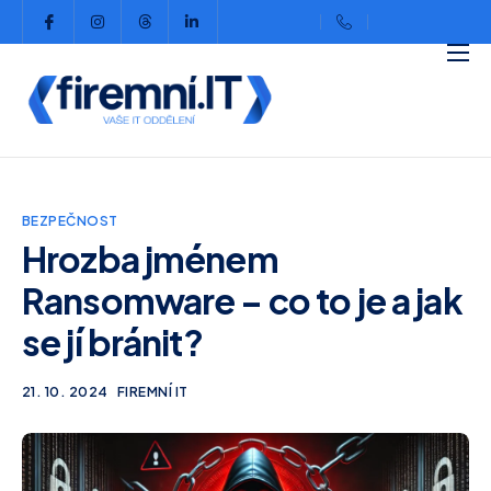
Domů
O nás
Ceník
BEZPEČNOST
Reference
Hrozba jménem
Přechod
Ransomware – co to je a jak
Kontakt
se jí bránit?
Blog
21. 10. 2024
FIREMNÍ IT