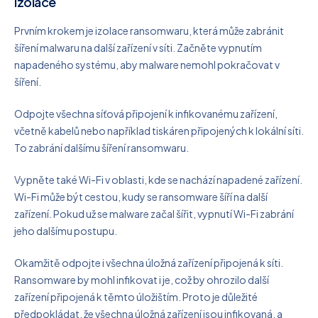
Izolace
Prvním krokem je izolace ransomwaru, která může zabránit
šíření malwaru na další zařízení v síti. Začněte vypnutím
napadeného systému, aby malware nemohl pokračovat v
šíření.
Odpojte všechna síťová připojení k infikovanému zařízení,
včetně kabelů nebo například tiskáren připojených k lokální síti.
To zabrání dalšímu šíření ransomwaru.
Vypněte také Wi-Fi v oblasti, kde se nachází napadené zařízení.
Wi-Fi může být cestou, kudy se ransomware šíří na další
zařízení. Pokud už se malware začal šířit, vypnutí Wi-Fi zabrání
jeho dalšímu postupu.
Okamžitě odpojte i všechna úložná zařízení připojená k síti.
Ransomware by mohl infikovat i je, což by ohrozilo další
zařízení připojená k těmto úložištím. Proto je důležité
předpokládat, že všechna úložná zařízení jsou infikovaná, a