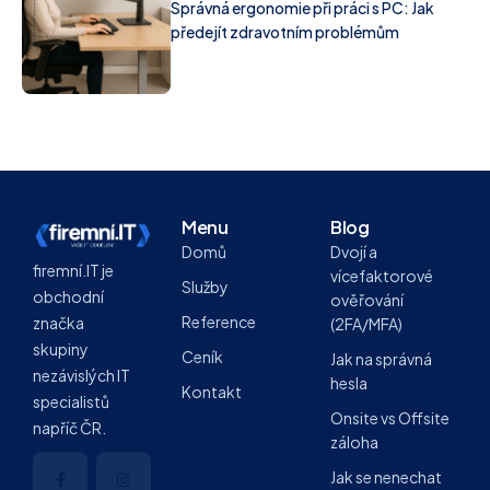
Správná ergonomie při práci s PC: Jak
předejít zdravotním problémům
Menu
Blog
Domů
Dvojí a
firemní.IT je
vícefaktorové
Služby
obchodní
ověřování
Reference
značka
(2FA/MFA)
skupiny
Ceník
Jak na správná
nezávislých IT
hesla
Kontakt
specialistů
Onsite vs Offsite
napříč ČR.
záloha
Jak se nenechat