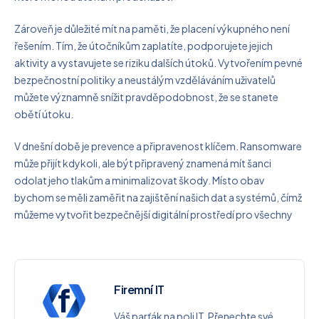
Zároveň je důležité mít na paměti, že placení výkupného není
řešením. Tím, že útočníkům zaplatíte, podporujete jejich
aktivity a vystavujete se riziku dalších útoků. Vytvořením pevné
bezpečnostní politiky a neustálým vzděláváním uživatelů
můžete významně snížit pravděpodobnost, že se stanete
obětí útoku.
V dnešní době je prevence a připravenost klíčem. Ransomware
může přijít kdykoli, ale být připravený znamená mít šanci
odolat jeho tlakům a minimalizovat škody. Místo obav
bychom se měli zaměřit na zajištění našich dat a systémů, čímž
můžeme vytvořit bezpečnější digitální prostředí pro všechny
Firemní IT
Váš parťák na poli IT. Přenechte své