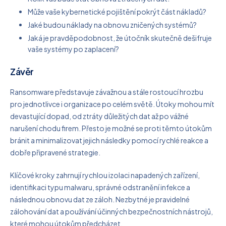
Může vaše kybernetické pojištění pokrýt část nákladů?
Jaké budou náklady na obnovu zničených systémů?
Jaká je pravděpodobnost, že útočník skutečně dešifruje
vaše systémy po zaplacení?
Závěr
Ransomware představuje závažnou a stále rostoucí hrozbu
pro jednotlivce i organizace po celém světě. Útoky mohou mít
devastující dopad, od ztráty důležitých dat až po vážné
narušení chodu firem. Přesto je možné se proti těmto útokům
bránit a minimalizovat jejich následky pomocí rychlé reakce a
dobře připravené strategie.
Klíčové kroky zahrnují rychlou izolaci napadených zařízení,
identifikaci typu malwaru, správné odstranění infekce a
následnou obnovu dat ze záloh. Nezbytné je pravidelné
zálohování dat a používání účinných bezpečnostních nástrojů,
které mohou útokům předcházet.