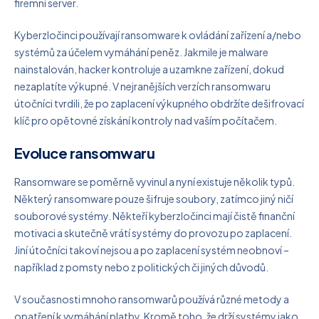
firemní server.
Kyberzločinci používají ransomware k ovládání zařízení a/nebo
systémů za účelem vymáhání peněz. Jakmile je malware
nainstalován, hacker kontroluje a uzamkne zařízení, dokud
nezaplatíte výkupné. V nejranějších verzích ransomwaru
útočníci tvrdili, že po zaplacení výkupného obdržíte dešifrovací
klíč pro opětovné získání kontroly nad vaším počítačem.
Evoluce ransomwaru
Ransomware se poměrně vyvinul a nyní existuje několik typů.
Některý ransomware pouze šifruje soubory, zatímco jiný ničí
souborové systémy. Někteří kyberzločinci mají čistě finanční
motivaci a skutečně vrátí systémy do provozu po zaplacení.
Jiní útočníci takoví nejsou a po zaplacení systém neobnoví –
například z pomsty nebo z politických či jiných důvodů.
V současnosti mnoho ransomwarů používá různé metody a
opatření k vymáhání platby. Kromě toho, že drží systémy jako